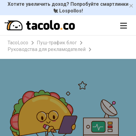
Хотите увеличить доход? Попробуйте смартлинки
🐔 Lospollos!
TacoLoco
Пуш-трафик блог
Руководства для рекламодателей