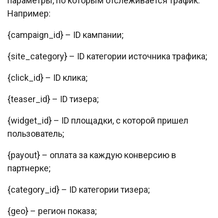
параметры, по которым отслеживается трафик.
Например:
{campaign_id} – ID кампании;
{site_category} – ID категории источника трафика;
{click_id} – ID клика;
{teaser_id} – ID тизера;
{widget_id} – ID площадки, с которой пришел
пользователь;
{payout} – оплата за каждую конверсию в
партнерке;
{category_id} – ID категории тизера;
{geo} – регион показа;