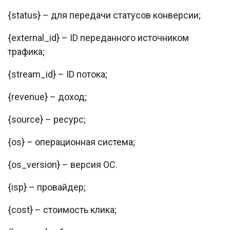
{status} – для передачи статусов конверсии;
{external_id} – ID переданного источником
трафика;
{stream_id} – ID потока;
{revenue} – доход;
{source} – ресурс;
{os} – операционная система;
{os_version} – версия ОС.
{isp} – провайдер;
{cost} – стоимость клика;