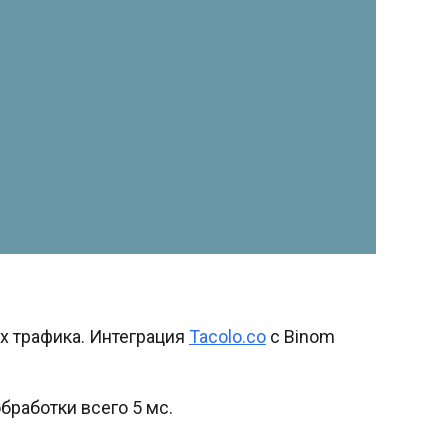
х трафика. Интеграция
Tacolo.co
с Binom
работки всего 5 мс.