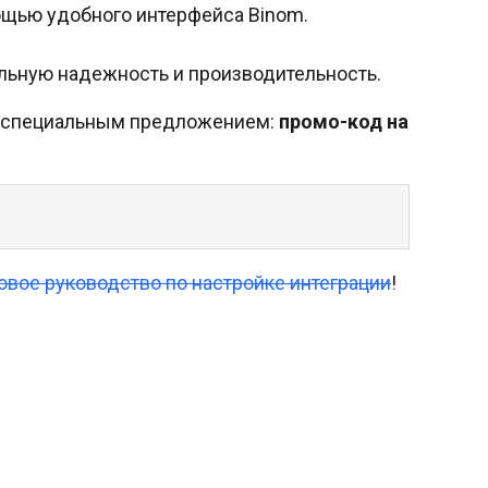
ощью удобного интерфейса Binom.
ьную надежность и производительность.
ься специальным предложением:
промо-код на
овое руководство по настройке интеграции
!