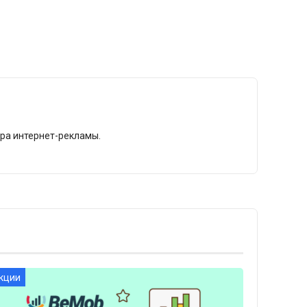
ира интернет-рекламы.
кции