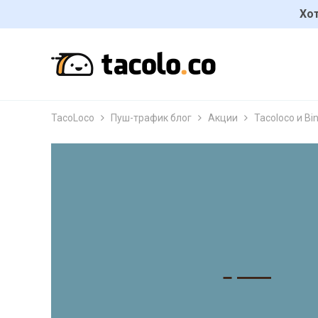
Хот
TacoLoco
Пуш-трафик блог
Акции
Tacoloco и B