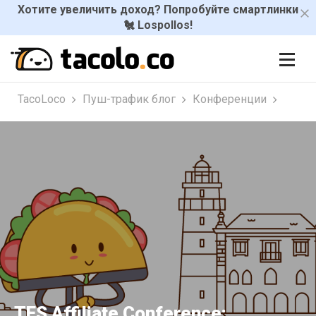
Хотите увеличить доход? Попробуйте смартлинки
🐔 Lospollos!
TacoLoco
Пуш-трафик блог
Конференции
TES Affiliate Conference: