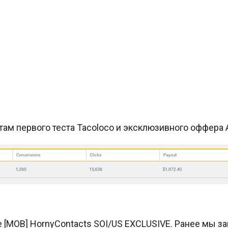
там первого теста Tacoloco и эксклюзивного оффера A
MOB] HornyContacts SOI/US EXCLUSIVE. Ранее мы запу