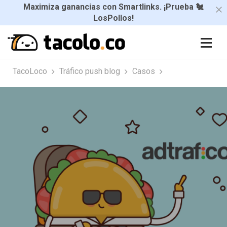
Maximiza ganancias con Smartlinks. ¡Prueba 🐔
LosPollos!
TacoLoco
Tráfico push blog
Casos